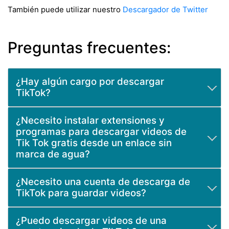
También puede utilizar nuestro
Descargador de Twitter
Preguntas frecuentes:
¿Hay algún cargo por descargar
TikTok?
¡No! ¡Puedes descargar videos de Tik Tok
¿Necesito instalar extensiones y
completamente gratis! Nuestra herramienta
Qload.info
es
programas para descargar videos de
muy fácil de usar y se adapta a todos los dispositivos.
Tik Tok gratis desde un enlace sin
marca de agua?
¡No! Solo necesita guardar y eliminar la marca de agua de
¿Necesito una cuenta de descarga de
TikTok en nuestro descargador de TikTok en línea
TikTok para guardar videos?
Qload.info
. Copie el enlace del video de Tik Tok, péguelo
en la página principal de TT Downloader y haga clic en el
¡No! No necesita crear una cuenta para baixar video
¿Puedo descargar videos de una
botón "Descargar". ¡El video se guardará en su
tiktok sin marca de agua desde el enlace TT. Solo